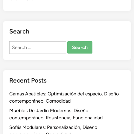
d
a
e
n
r
i
n
z
Search
a
a
s
c
Search
:
i
for:
D
ó
i
n
s
,
e
E
Recent Posts
ñ
s
o
t
Camas Abatibles: Optimización del espacio, Diseño
e
i
contemporáneo, Comodidad
l
l
Muebles De Jardín Modernos: Diseño
e
o
contemporáneo, Resistencia, Funcionalidad
g
m
a
i
Sofás Modulares: Personalización, Diseño
n
n