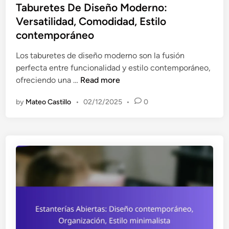
s
Taburetes De Diseño Moderno:
a
m
t
Versatilidad, Comodidad, Estilo
s
o
e
:
contemporáneo
d
d
E
i
i
Los taburetes de diseño moderno son la fusión
s
d
n
perfecta entre funcionalidad y estilo contemporáneo,
t
a
T
ofreciendo una …
Read more
i
d
a
l
by
Mateo Castillo
•
02/12/2025
•
0
b
o
u
c
r
o
e
n
t
t
e
e
s
m
D
p
e
o
D
r
i