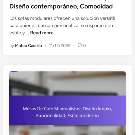
t
Diseño contemporáneo, Comodidad
o
e
s
Los sofás modulares ofrecen una solución versátil
d
:
para quienes buscan personalizar su espacio con
i
D
S
estilo y …
Read more
n
i
o
s
by
Mateo Castillo
•
11/12/2025
•
0
f
e
á
ñ
s
o
M
c
o
o
d
n
u
t
l
e
a
m
r
p
e
o
s
r
: