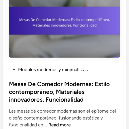
a
i
n
t
s
a
a
e
t
f
ñ
u
o
o
r
r
a
a
m
t
l
a
r
e
:
a
s
D
c
P
Muebles modernos y minimalistas
i
t
o
s
i
s
Mesas De Comedor Modernas: Estilo
e
v
t
contemporáneo, Materiales
ñ
o
e
o
innovadores, Funcionalidad
,
d
b
F
i
Las mesas de comedor modernas son el epítome del
a
u
n
diseño contemporáneo, fusionando estética y
j
n
M
funcionalidad en …
Read more
o
c