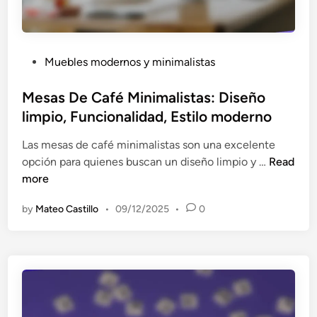
á
P
n
e
e
r
o
P
Muebles modernos y minimalistas
s
,
o
o
R
s
Mesas De Café Minimalistas: Diseño
n
e
t
limpio, Funcionalidad, Estilo moderno
a
s
e
l
i
Las mesas de café minimalistas son una excelente
d
i
s
M
opción para quienes buscan un diseño limpio y …
Read
i
z
t
e
more
n
a
e
s
c
n
by
Mateo Castillo
•
09/12/2025
•
0
a
i
c
s
ó
i
D
n
a
e
,
,
C
D
F
a
i
u
f