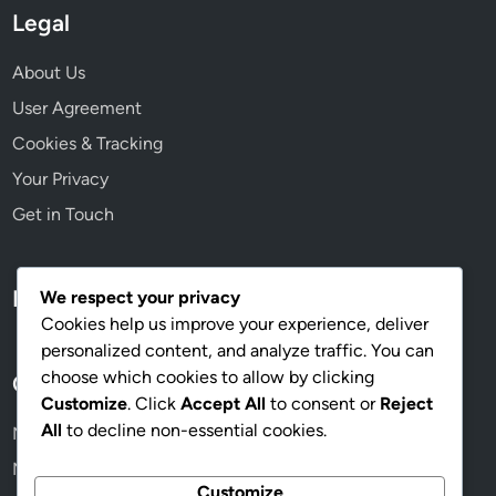
d
Legal
a
d
About Us
d
User Agreement
e
c
Cookies & Tracking
o
Your Privacy
l
Get in Touch
o
r
e
s
Language
We respect your privacy
Cookies help us improve your experience, deliver
personalized content, and analyze traffic. You can
choose which cookies to allow by clicking
Categories
Customize
. Click
Accept All
to consent or
Reject
All
to decline non-essential cookies.
Muebles de estilo rústico
Muebles modernos y minimalistas
Customize