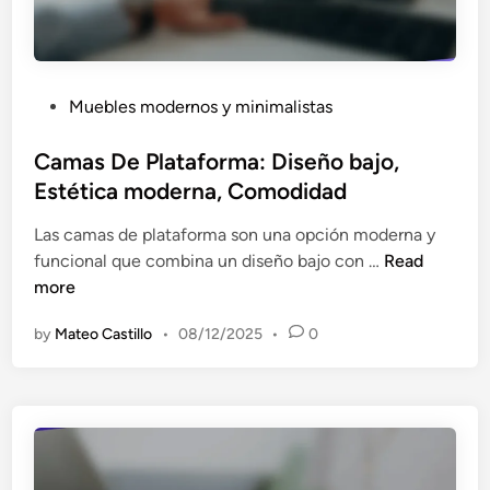
o
c
d
a
e
s
r
i
P
Muebles modernos y minimalistas
n
m
o
a
p
s
Camas De Plataforma: Diseño bajo,
s
l
t
Estética moderna, Comodidad
:
e
e
E
,
Las camas de plataforma son una opción moderna y
d
r
M
C
funcional que combina un diseño bajo con …
Read
i
g
a
a
more
n
o
t
m
n
e
by
Mateo Castillo
•
08/12/2025
•
0
a
o
r
s
m
i
D
í
a
e
a
l
P
,
e
l
D
s